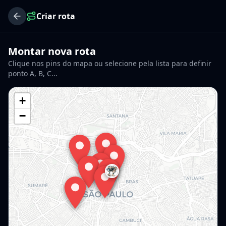
Criar rota
Montar nova rota
Clique nos pins do mapa ou selecione pela lista para definir
ponto A, B, C...
+
−